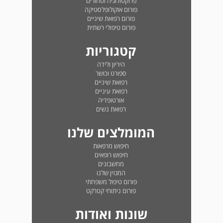
פרוקטולוגיה וטחורים
פורום אוקולופלסטיקה
פורום רפואת שיניים
פורום טיפולי רשתית
קטגוריות
היריון ולידה
ספורט וכושר
רפואת שיניים
רפואת עיניים
אורטופדיה
רפואת נשים
המומלצים שלנו
חיפוש מרפאות
חיפוש רופאים
מחשבונים
המגזין שלנו
פורום טיפול משפחתי
פורום ניתוחי קטרקט
שונות ואודות