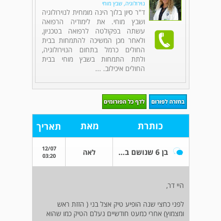
נוירולוגיה, שבץ מוחי
ד"ר סיון בלוך הינה מומחית לנוירולוגיה
ושבץ מוחי. את לימודיה הרפואה
עשתה בפקולטה לרפואה בטכניון,
ולאחר מכן המשיכה להתמחות בבית
החולים כרמל בתחום הנוירולוגיה,
ולתת התמחות בשבץ מוחי בבית
החולים איכילוב. ...
כותרת
מאת
תאריך
12/07
בן 6 שנושם בחוזקה
לאה
03:20
היי דר,
לפני כחצי שנה הופיע טיק אצל בני ( הזזת ראש
ומצמוץ) אחרי כמעט חודשיים נעלם הטיק כמו שהוא