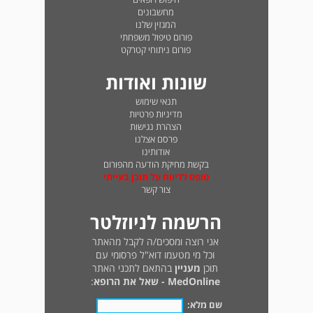
מחשבונים
המגזין שלנו
פורום טיפול משפחתי
פורום ניתוחי קטרקט
שונות ואודות
תנאי שימוש
מדיניות פרטיות
הצהרת נגישות
פרסם אצלנו
אודותינו
בקשת מחיקת הודעה מהפורום
טופס לדיווח על תוכן בעייתי
צור קשר
הרשמה לניוזלטר
אני רוצה ומסכים/ה לקבל מהאתר
וכל מי מטעמו דוא"ל פרסומי עם
תוכן
מעניין
בהתאם לתכני האתר
MedOnline - שאל את הרופא
:
שם מלא: