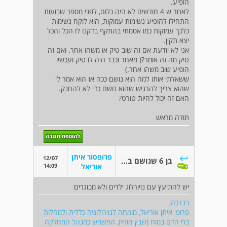
הופיע.
לאחר ש 4 חודשים לא היה כלום, לפני מספר שבועות
התחילו להופיע נשימות עמוקות, הוא לוקח נשימות
כלכך עמוקות כמו אסמתי בהתקף בדקנו לו הכל והכל
יצא תקין.
אני לא יודעת אם זה שוב טיק או משהו אחר. ואם זה
טיק מה זה אומר?( מאחר וכבר היה לו טיק ועכשיו
הופיע שוב משהו אחר.)
ששאלתי אותו למה הוא נושם ככה אז הוא אמר לי
שהוא צריך להרגיש שהוא נושם כדי לא להחנק.
האם זה יכול להיות טורט?
תודה מראש
פרופסור איתן
12/07
בן 6 שנושם בחוזקה
14:09
אוריאל
יש להתיעץ עם נויורלוג ילדים ולא מבוגרים
בברכה,
פרופ' איתן אוריאל, מומחה לנוירולוגיה כללית ולמחלות
כלי הדם במוח (שבץ מוחי), המשמש כמנהל המחלקה