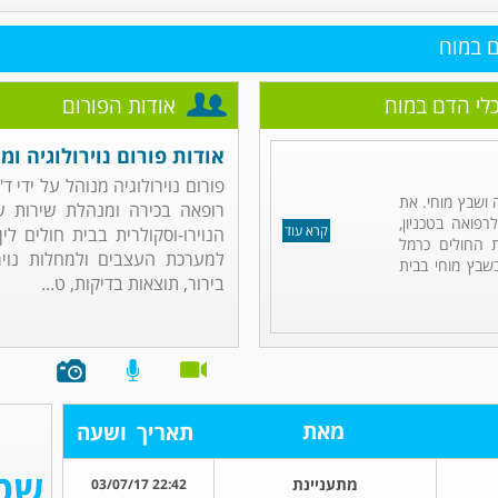
ם במוח
כלי הדם במוח
אודות הפורום
אודות פורום נוירולוגיה ו
פורום נוירולוגיה מנוהל על ידי ד"
ה ושבץ מוחי. את
רופאה בכירה ומנהלת שירות ש
פואה בטכניון,
קרא עוד
הנוירו-וסקולרית בבית חולים ל
 החולים כרמל
למערכת העצבים ולמחלות נוירול
שבץ מוחי בבית
בירור, תוצאות בדיקות, ט...
מאת
תאריך
ושעה
מתעניינת
22:42 03/07/17