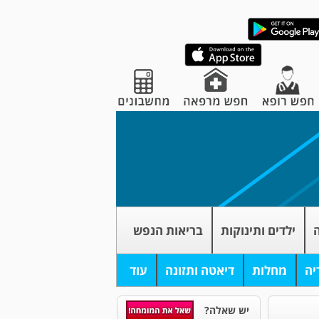
ה
ילדים ותינוקות
בריאות הנפש
יה
מחלות
דיאטה ותזונה
עוד
יש שאלה?