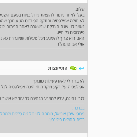
שלום,
בעלי לאחר ניתוח להוצאת גידול במוח בפעם השנייה 
לא חולה אפילפסיה והתקף הפירכוס הגיע מכך שהגיד
נאמר לנו שגם הצלקת שנשארה לאחר הניתוח יכולה
פירכוסים כל חייו.
האם הוא צריך להימנע מכל פעילות שמוגדרת כאינה 
אולי אני טועה?)
התייעצות
לא ברור לי לאיזו פעילות כוונתך
אפילפסיה על רקע מוקד מוחי הינה אפילפסיה לכל דב
לגבי נהיגה, עליו להמנע מנהיגה כל עוד לא אושר ל
בברכה,
פרופ' איתן אוריאל, מומחה לנוירולוגיה כללית ולמ
בבית החולים בילינסון.