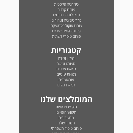
כירורגיה פלסטית
פורום קרנית
גינקולוגיה ניתוחית
פרוקטולוגיה וטחורים
פורום אוקולופלסטיקה
פורום רפואת שיניים
פורום טיפולי רשתית
קטגוריות
היריון ולידה
ספורט וכושר
רפואת שיניים
רפואת עיניים
אורטופדיה
רפואת נשים
המומלצים שלנו
חיפוש מרפאות
חיפוש רופאים
מחשבונים
המגזין שלנו
פורום טיפול משפחתי