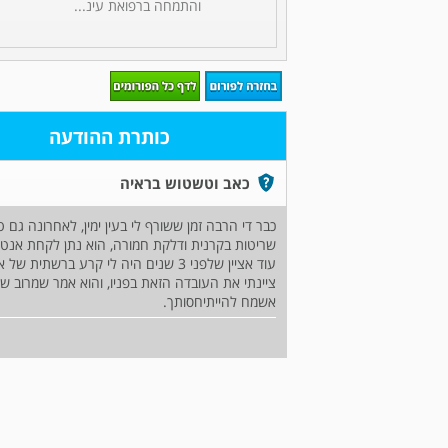
והתמחה ברפואת עינ...
כותרת ההודעה
כאב וטשטוש בראיה
כבר די הרבה זמן ששורף לי בעין ימין, לאחרונה גם 
שריטות בקרנית ודלקת חמורה, הוא נתן לקחת אנטיביוטיקה פינקול 8 פעמים ביום, ומשחה סינ
עוד אציין שלפני 3 שנים היה לי קרע ברשתית של אותה עין, ועשיתי ניתוח להחות את הקרע.
ציינתי את העובדה הזאת בפניו, והוא אמר שמרוב ש
אשמח להייתיחסותך.