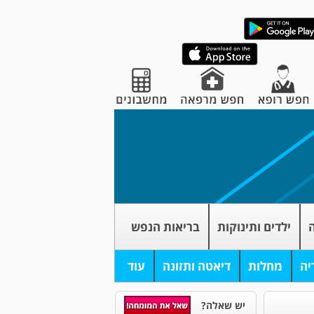
ה
ילדים ותינוקות
בריאות הנפש
יה
מחלות
דיאטה ותזונה
עוד
יש שאלה?