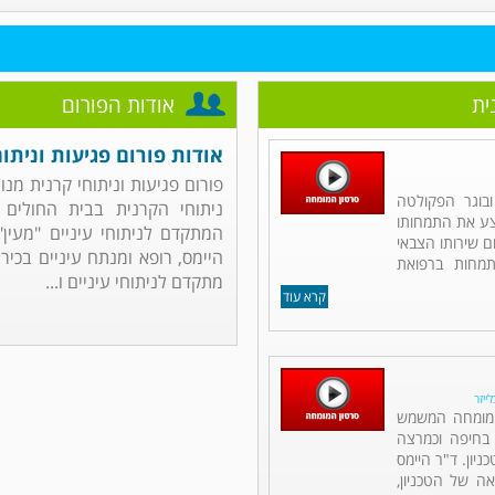
ית
אודות הפורום
אודות פורום פגיעות וניתוח
פורום פגיעות וניתוחי קרנית מנו
ובוגר הפקולטה
ניתוחי הקרנית בבית החולים 
יצע את התמחותו
המתקדם לניתוחי עיניים "מעין"
 שירותו הצבאי
היימס, רופא ומנתח עיניים בכיר 
תמחות ברפואת
מתקדם לניתוחי עיניים ו...
קרא עוד
ייזר
ם מומחה המשמש
 בחיפה וכמרצה
יון. ד"ר היימס
אה של הטכניון,