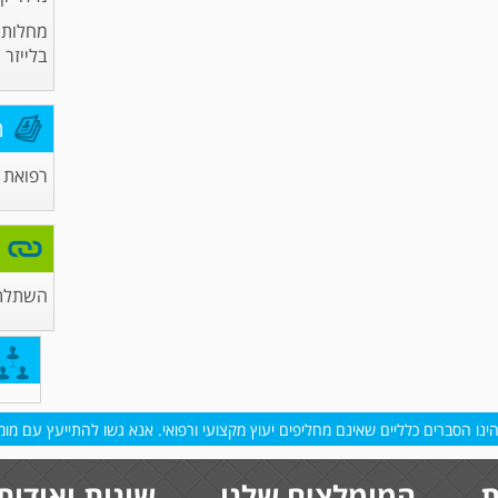
מחלות ע
בלייזר
מ
רפואת ע
השתלת 
נו הסברים כלליים שאינם מחליפים יעוץ מקצועי ורפואי. אנא גשו להתייעץ עם מומח
ת
המומלצים שלנו
שונות ואודות