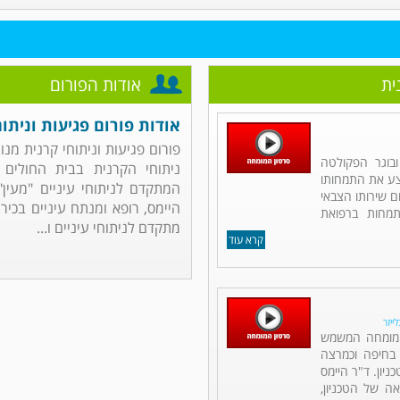
ית
אודות הפורום
אודות פורום פגיעות וניתוח
פורום פגיעות וניתוחי קרנית מנו
ובוגר הפקולטה
ניתוחי הקרנית בבית החולים 
יצע את התמחותו
המתקדם לניתוחי עיניים "מעין"
 שירותו הצבאי
היימס, רופא ומנתח עיניים בכיר 
תמחות ברפואת
מתקדם לניתוחי עיניים ו...
קרא עוד
ייזר
ם מומחה המשמש
 בחיפה וכמרצה
יון. ד"ר היימס
אה של הטכניון,