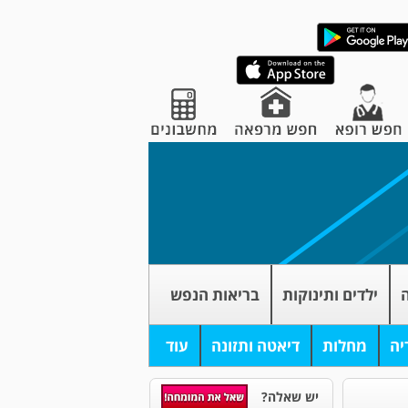
ה
ילדים ותינוקות
בריאות הנפש
יה
מחלות
דיאטה ותזונה
עוד
יש שאלה?