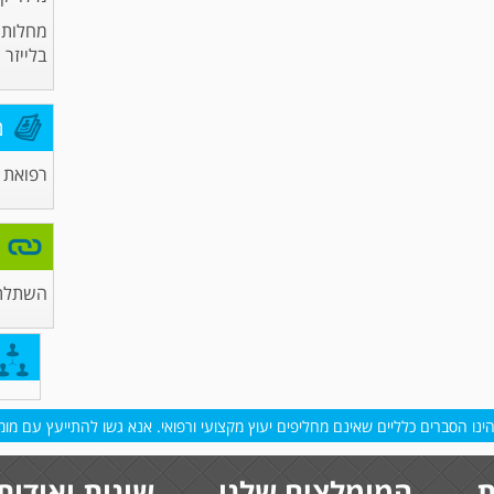
מחלות ע
בלייזר
מ
רפואת ע
השתלת 
נו הסברים כלליים שאינם מחליפים יעוץ מקצועי ורפואי. אנא גשו להתייעץ עם מומח
ת
המומלצים שלנו
שונות ואודות