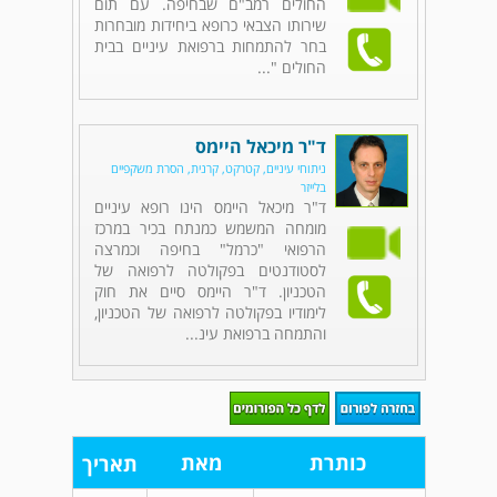
החולים רמב"ם שבחיפה. עם תום
שירותו הצבאי כרופא ביחידות מובחרות
בחר להתמחות ברפואת עיניים בבית
החולים "...
ד"ר מיכאל היימס
ניתוחי עיניים, קטרקט, קרנית, הסרת משקפיים
בלייזר
ד"ר מיכאל היימס הינו רופא עיניים
מומחה המשמש כמנתח בכיר במרכז
הרפואי "כרמל" בחיפה וכמרצה
לסטודנטים בפקולטה לרפואה של
הטכניון. ד"ר היימס סיים את חוק
לימודיו בפקולטה לרפואה של הטכניון,
והתמחה ברפואת עינ...
כותרת
מאת
תאריך