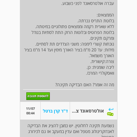
עברה אולטרסאונד לפני כשבוע.
הממצאים:
בלוטת התריס נכרתה.
ללא שארית רקמה וממצאים פתולוגיים במיטתה.
בלוטת הפרוטיס ובלוטות הרוק התת לסתיות בגודל
ומרקם תקינים.
נוכחות קשרי לימפה: משני הצדדים תת לסתיים.
מידות: עד 20 מ"מ בציר האורך מימין ועד 14 מ"מ בציר
האורך משמאל.
צורה:קישורית.
ליבה שומנית: כן.
וואסקולרי המרכז.
מה זה אומר? האם הבדיקה תקינה?
11/07
אולטרסאונד צוואר
ד"ר קרן ברטל
00:44
נשמעת תקינה לחלוטין. יש כמובן להציג את הבדיקה
לאנדוקרינולוג מטפל ואם עדין במעקב אז גם לכירורג