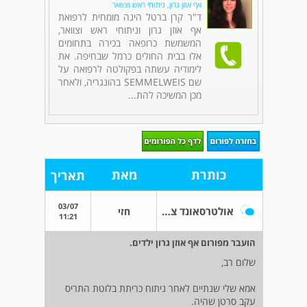
אף אוזן גרון, ניתוחי ראש וצוואר
ד"ר קרן ברטל הינה מומחית לרפואת
אף אוזן גרון וניתוחי ראש וצוואר,
המשמשת כרופאה בכירה בתחומים
אלו בבית החולים כרמל שבחיפה. את
לימודיה עשתה בפקולטה לרפואה על
שם SEMMELWEIS בהונגריה, ולאחר
מכן המשיכה להת...
כותרת
מאת
תאריך
03/07
אולטרסאונד צוואר
חזי
11:21
הועבר מפורום אף אוזן גרון ילדים.
שלום רב,
אמא שלי שנתיים לאחר ניתוח כריתת בלוטת התריס
עקב סרטן שהיה.