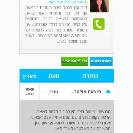
אף אוזן גרון, ניתוחי ראש וצוואר
ד"ר קרן ברטל הינה מומחית לרפואת
אף אוזן גרון וניתוחי ראש וצוואר,
המשמשת כרופאה בכירה בתחומים
אלו בבית החולים כרמל שבחיפה. את
לימודיה עשתה בפקולטה לרפואה על
שם SEMMELWEIS בהונגריה, ולאחר
מכן המשיכה להת...
כותרת
מאת
תאריך
18/09
תוצאת אולטרסאונד
טביב
22:39
הרגשתי נפיחות בצד ימין בחיבור הלסת לצואר.
הלכתי לקופת חולים שם הפנו אותי לאולטראסאונד,
ואמרו לי לפנות עם התשובה לרופא אף אוזן גרון.
התשובה של האולטרא סאונד היא: