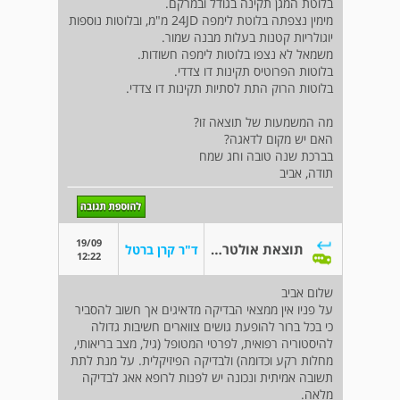
בלוטת המגן תקינה בגודל ובמרקם.
מימין נצפתה בלוטת לימפה 24JD מ"מ, ובלוטות נוספות
יוגולריות קטנות בעלות מבנה שמור.
משמאל לא נצפו בלוטות לימפה חשודות.
בלוטות הפרוטיס תקינות דו צדדי.
בלוטות הרוק התת לסתיות תקינות דו צדדי.
מה המשמעות של תוצאה זו?
האם יש מקום לדאגה?
בברכת שנה טובה וחג שמח
תודה, אביב
19/09
תוצאת אולטרסאונד
ד"ר קרן ברטל
12:22
שלום אביב
על פניו אין ממצאי הבדיקה מדאיגים אך חשוב להסביר
כי בכל ברור להופעת גושים צווארים חשיבות גדולה
להיסטוריה רפואית, לפרטי המטופל (גיל, מצב בריאותי,
מחלות רקע וכדומה) ולבדיקה הפיזיקלית. על מנת לתת
תשובה אמיתית ונכונה יש לפנות לרופא אאג לבדיקה
מלאה.