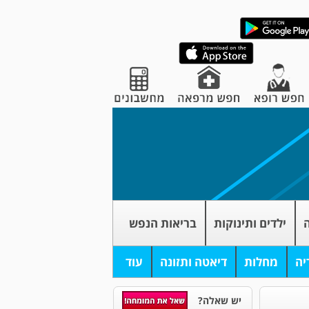
ה
ילדים ותינוקות
בריאות הנפש
יה
מחלות
דיאטה ותזונה
עוד
יש שאלה?