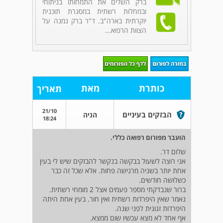
ברק השלים את התמחותו בניתוחי
ובמחלות רשתית במסגרת תוכנית
יוקרתית בארה"ב. ד"ר ברק נמנה על
הצוות הרפוא...
כותרת
מאת
תאריך
21/10
הבזקים בעיניים
הניה
18:24
הועבר מפורום רפואה כללי.
שלום דר.
אני רוצה לשעול בבקשה בנקשר להבזקים שיש לי בעין
אחת יותר בשניה מרגישה פחות. אלא שכל זה כבר
כשלושה חודשים.
ברור שנבדקתי מספר פעמים אצל 2 מומחי רשתית.
נאמר שאין היפרדות רשתית ואין חור. בעין אחת היתה
היפרדות זגוגית לפני שנה.
אף אחד לא מצא עכשיו שום ממצא.