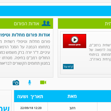
תית
אודות הפורום
אודות פורום מחלות וטיפו
פורום מחלות וטיפולי רשתית מנ
שתית ברמב"ם,
בתחומו הנמנה על הסגל הרפואי 
לטה לרפואה של
עיניים. ד"ר יורה ברק משמש כמ
חותו בניתוחי
החולים רמב"ם בחיפה. מטרתו 
קרתית בארה"ב.
במגוון תחומים הקשורים לבריאות, 
קרא עוד
מאת
תאריך
ושעה
רהב
12:20 22/09/18