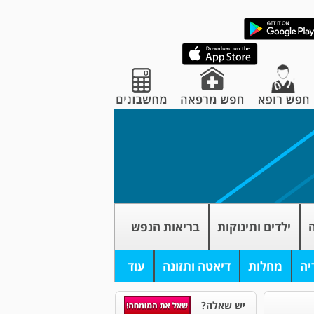
ה
ילדים ותינוקות
בריאות הנפש
יה
מחלות
דיאטה ותזונה
עוד
יש שאלה?