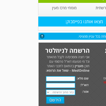
 רשתית
מומחי מרכז מעין
מצאו אותנו בפייסבוק:
ה בכל עניין ספציפי.
הרשמה לניוזלטר
אני רוצה ומסכים/ה לקבל מהאתר
וכל מי מטעמו דוא"ל פרסומי עם
תוכן
מעניין
בהתאם לתכני האתר
MedOnline - שאל את הרופא
:
ם
שם מלא:
י
דוא"ל:
אזור: