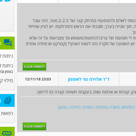
לפני כמה ימים קרה לי מקרה שמאוד מדאיג אותי, נכנסתי לאולם ולהפתעתי במרחק קצר של 2-2.5 מטר, היה עובד
 תוך שנייה בערך, סובבתי את הראש והתרחקתי, יש לציין שהייתי
ך.
יו לי תופעות של צריבה/דמעות/טשטוש וכו' מצביעות על זה שלא
פ
ם יש השפעה של מקרה כזה לטווח הארוך? (קטרקט או מחלה אחרת
ניתוח ק
ניתוח 
בצפון ובח
ד"ר אלוירה גור לאוטמן
23:03 12/11/18
מילוי ק
ן, קצרות או ארוכות טווח, בעקבות חשיפה קצרה כזו לריתוך.
מ
ם התמחות משנה במחלות רשתית, בחיפה, בצפון.
רפואת ע