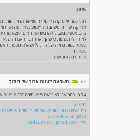
שלום,
תחזוקה שריתך משהו, מיד "כשעיכלתי" מה אני רואה,
קרוב מספיק בשביל להרגיש את החום היוצא מהריתו
לא היו לי תופעות כלשהן לאחר מכן, האם זה שלא ה
ספגתי כמות גדולה של קרינה? ושאלה נוספת, הא
בעתיד)
תודה רבה וחג שמח
השפעה לטווח ארוך של ריתוך
על פי המתואר, לא נראה כי יש סיבה לכל תופעות שה
בברכה,
ד"ר אלוירה גור לאוטמן, מומחית לרפואת עיניים ע
טלפון: 077-9966156
מייל:
drilautman@gmail.com