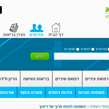
פורומים
רופאים
מאמרים
רפואת עיניים
רפואת שיניים
בריאות האישה
הריון וליד
משפחה וזוגיות
מיניות ויחסים
ספורט וכושר
אורטופד
יפולי רשתית
>
השפעה לטווח ארוך של ריתוך