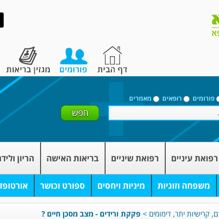
פורומים
רופאים
מאמרים
רפואת עיניים
רפואת שיניים
בריאות האישה
הריון וליד
משפחה וזוגיות
מיניות ויחסים
ספורט וכושר
אורטופד
, קרישיות יתר, דימומים
>
פקקת ורידים - מצב מסכן חיים ?