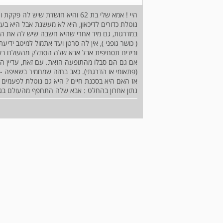
היי ! אמא שלי בת 62 והיא חושדת ש
נוטלת כדורים לדיכאון, היא לא מעשנת אבל היא בע
במדרגות, גם מיד אחרי שהיא חשבה שיש לה את ה
( כושר גופני ), אין לה סרטן ועד אתמול למיטב ידי
אם גם הם סבלו מהתופעה הזאת. עם זאת, עדיין היא
(פתאומי או הדרגתי). כאב בחזה שמחמיר בשאיפה -
אז האם היא בסכנת חיים ? היא גם נוטלת לפעמים כ
נתון אחרון בהחלט : אבא שלה התחפף מהעולם בגיל 66 ואמא שלה נפחה את נשמתה בגיל