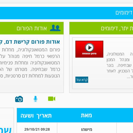
דימומים
 יתר, דימומים
אודות הפורום
אודות פורום קרישת דם, קר
פורום המטואונקולוגיה, מחלות 
 המטולוגיה,
הרפואי כרמל חיפה מנוהל על י
 ומנהל המכון
המטואונקולוגיה ומחלות פנימיו
שבחיפה. בוגר
כרמל שבחיפה. מטרתו של הפ
הטכניון. לאחר
הנוגעות למחלות דם סרטניות, סרטן 
...
קרא עוד
מאת
תאריך
ושעה
מישהו
09:28 29/10/21