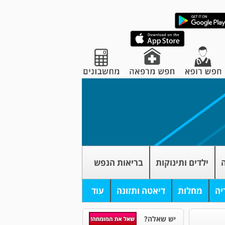
ה
ילדים ותינוקות
בריאות הנפש
יה
מחלות
דיאטה ותזונה
עוד
יש שאלה?