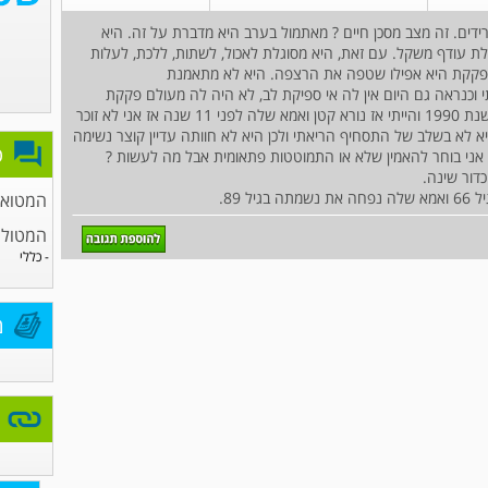
יש לה פקקת ורידים. זה מצב מסכן חיים ? מאתמול בערב היא מדברת על זה. היא
לת עודף משקל. עם זאת, היא מסוגלת לאכול, לשתות, ללכת, לעלות
פקקת היא אפילו שטפה את הרצפה. היא לא מתאמנת
עתי וכנראה גם היום אין לה אי ספיקת לב, לא היה לה מעולם פקקת
ורידים תסחיפית אבל אבא שלה הסתלק מהעולם בשנת 1990 והייתי אז נורא קטן ואמא שלה לפני 11 שנה אז אני לא זוכר
 לא בשלב של התסחיף הריאתי ולכן היא לא חוותה עדיין קוצר נשימה
פ
 אני בוחר להאמין שלא או התמוטטות פתאומית אבל מה לעשות ?
דור שינה.
 89.
המטואונ
המטולו
- כללי
מ