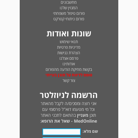
מחשבונים
המגזין שלנו
פורום טיפול משפחתי
פורום ניתוחי קטרקט
שונות ואודות
תנאי שימוש
מדיניות פרטיות
הצהרת נגישות
פרסם אצלנו
אודותינו
בקשת מחיקת הודעה מהפורום
טופס לדיווח על תוכן בעייתי
צור קשר
הרשמה לניוזלטר
אני רוצה ומסכים/ה לקבל מהאתר
וכל מי מטעמו דוא"ל פרסומי עם
תוכן
מעניין
בהתאם לתכני האתר
MedOnline - שאל את הרופא
:
שם מלא: