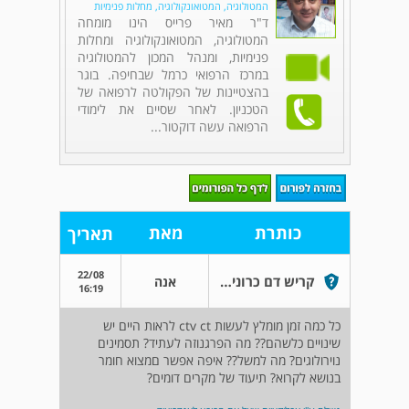
המטולוגיה, המטואונקולוגיה, מחלות פנימיות
ד"ר מאיר פרייס הינו מומחה
המטולוגיה, המטואונקולוגיה ומחלות
פנימיות, ומנהל המכון להמטולוגיה
במרכז הרפואי כרמל שבחיפה. בוגר
בהצטיינות של הפקולטה לרפואה של
הטכניון. לאחר שסיים את לימודי
הרפואה עשה דוקטור...
כותרת
מאת
תאריך
22/08
קריש דם כרוני בוריד במוח
אנה
16:19
כל כמה זמן מומלץ לעשות ctv ct לראות היים יש
שינויים כלשהם?? מה הפרגנוזה לעתיד? תסמינים
נוירולוגים? מה למשל?? איפה אפשר םמצוא חומר
בנושא לקרוא? תיעוד של מקרים דומים?