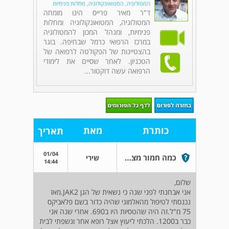
המטולוגיה, המטואונקולוגיה, מחלות פנימיות
ד"ר מאיר פרייס הינו מומחה
המטולוגיה, המטואונקולוגיה ומחלות
פנימיות, ומנהל המכון להמטולוגיה
במרכז הרפואי כרמל שבחיפה. בוגר
בהצטיינות של הפקולטה לרפואה של
הטכניון. לאחר שסיים את לימודי
הרפואה עשה דוקטור...
כותרת
מאת
תאריך
01/04
כמה חמור מצבי ללא טיפול?
שירי
14:44
שלום,
אני אבחנתי לפני שנה כי נשאית של הגן JAK2.מאז
נכנסתי לטיפול מהאלמוגי שהיה כדור בשם פלאביקס
75 מ"ל.זה היה שהטסיות היו ב690. אחרי שנה אני
כבר ב1200. הלכתי ליעוץ אצל רופא אחר ונשפתי לבית