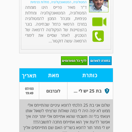
המטולוגיה, המטואונקולוגיה, מחלות פנימיות
ד"ר מאיר פרייס הינו מומחה
המטולוגיה, המטואונקולוגיה ומחלות
פנימיות, ומנהל המכון להמטולוגיה
במרכז הרפואי כרמל שבחיפה. בוגר
בהצטיינות של הפקולטה לרפואה של
הטכניון. לאחר שסיים את לימודי
הרפואה עשה דוקטור...
כותרת
מאת
תאריך
07/03
בת 25 יש לי שאלה
לוברבום
19:49
שלום אני בת 25 הלכתי לרופא עיניים שהתייחס אלי
ממש לא יפה היה לי כמה שאלות שרציתי לשאול אותו
ויצאתי בלי זה חשבתי שהוא אתייחס אלי יותר יפה איך
אפשר לדעת איך הוא אתייחס מחכה לתשובה!!!!
יש לי מחר תור לרופא בשר"פ האם שם מתייחסים אליך