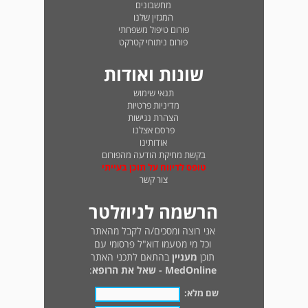
מחשבונים
המגזין שלנו
פורום טיפול משפחתי
פורום ניתוחי קטרקט
שונות ואודות
תנאי שימוש
מדיניות פרטיות
הצהרת נגישות
פרסם אצלנו
אודותינו
בקשת מחיקת הודעה מהפורום
טופס לדיווח על תוכן בעייתי
צור קשר
הרשמה לניוזלטר
אני רוצה ומסכים/ה לקבל מהאתר
וכל מי מטעמו דוא"ל פרסומי עם
תוכן
מעניין
בהתאם לתכני האתר
MedOnline - שאל את הרופא
:
שם מלא: