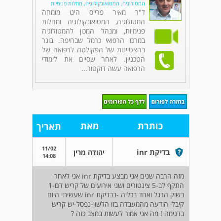
המטולוגיה, המטואונקולוגיה, מחלות פנימיות
ד"ר מאיר פרייס הינו מומחה
המטולוגיה, המטואונקולוגיה ומחלות
פנימיות, ומנהל המכון להמטולוגיה
במרכז הרפואי כרמל שבחיפה. בוגר
בהצטיינות של הפקולטה לרפואה של
הטכניון. לאחר שסיים את לימודי
הרפואה עשה דוקטור...
כותרת
מאת
תאריך
11/02
בדיקת inr
יהודה מרין
14:08
מזה הרבה שנים אני מבצע בדיקת inr אני לאחר
התקף לב-5 צינטורים ושני אירועים של קריש דם-1
בשוק הרגל ואחד בכליה -בבדיקת inr שעשיתי היום
קיבלי הודעה מהמעבדה בזו הלשון-נפסל-יש קריש
בדגימה ! מה אני אמור לעשות במצב כזה ?