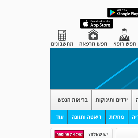
ה
ילדים ותינוקות
בריאות הנפש
יה
מחלות
דיאטה ותזונה
עוד
יש שאלה?