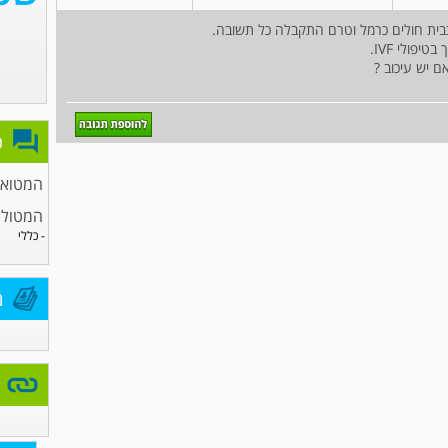
פולי IVF.
ם יש עיכוב ?
פ
המטואונ
המטולו
- כללי
מ