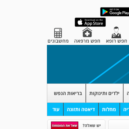
ה
ילדים ותינוקות
בריאות הנפש
יה
מחלות
דיאטה ותזונה
עוד
יש שאלה?