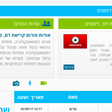
דימומים
 יתר, דימומים
אודות הפורום
אודות פורום קרישת דם, קר
פורום המטואונקולוגיה, מחלות 
 המטולוגיה,
הרפואי כרמל חיפה מנוהל על י
 ומנהל המכון
המטואונקולוגיה ומחלות פנימיו
שבחיפה. בוגר
כרמל שבחיפה. מטרתו של הפ
הטכניון. לאחר
הנוגעות למחלות דם סרטניות, סרטן 
...
קרא עוד
מאת
תאריך
ושעה
מרים
23:17 26/08/17