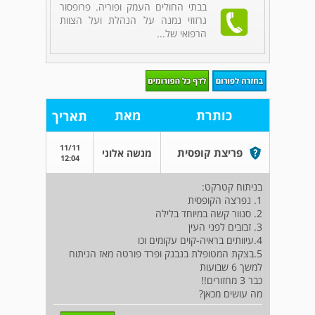
בבתי החולים העמק ופוריה. פרופסור
גרזוזי נמנה על הנהלת ועל הצוות
הרפואי של...
כותרת
מאת
תאריך
11/11
פריצת קופסית
מנשה אלוני
12:04
בניתוח קטרקט:
1. נפרצה הקופסית
2. סנוור קשה במיוחד בלילה
3. זבובים לפני העין
4.עיוותים בראיה-קוים עקומים וכו
5.בצקת המטופלת בנבנק ופרד פורטה מאז הניתוח
למשך 6 שבועות
כבר 3 מחזורים!!
מה עושים מכאן?