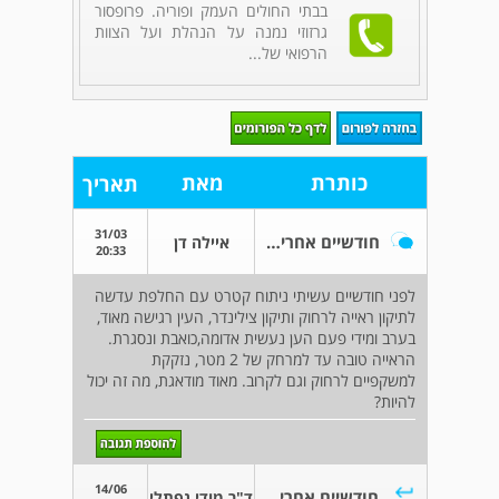
בבתי החולים העמק ופוריה. פרופסור
גרזוזי נמנה על הנהלת ועל הצוות
הרפואי של...
כותרת
מאת
תאריך
31/03
חודשיים אחרי ועדיין יש כאבים ועוד
איילה דן
20:33
לפני חודשיים עשיתי ניתוח קטרט עם החלפת עדשה
לתיקון ראייה לרחוק ותיקון צילינדר, העין רגישה מאוד,
בערב ומידי פעם הען נעשית אדומה,כואבת ונסגרת.
הראייה טובה עד למרחק של 2 מטר, נזקקת
למשקפיים לרחוק וגם לקרוב. מאוד מודאגת, מה זה יכול
להיות?
14/06
חודשיים אחרי ועדיין יש כאבים ועוד
ד"ר מודי נפתלי