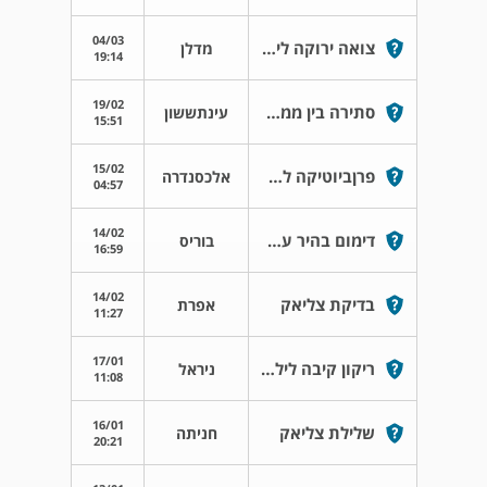
04/03
צואה ירוקה לילד בן 3 מדוע??
מדלן
19:14
19/02
סתירה בין ממצאי גסטרוסקופיה לבדיקתנשיפה
עינתששון
15:51
15/02
פרןביוטיקה לתינוקות
אלכסנדרה
04:57
14/02
דימום בהיר על הנייר
בוריס
16:59
14/02
בדיקת צליאק
אפרת
11:27
17/01
ריקון קיבה לילדה
ניראל
11:08
16/01
שלילת צליאק
חניתה
20:21