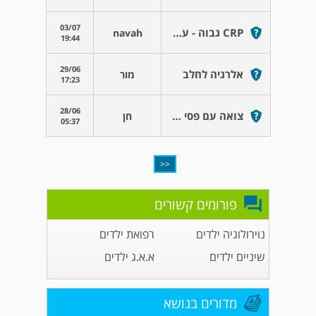
03/07
CRP גבוה - על מה יכול להצביע? מודאגת מאד
navah
19:44
29/06
אלרגיה לחלב
מור
17:23
28/06
צואה עם פסי דם
חן
05:37
<<
פורומים קשורים
נוירולוגיה ילדים
רפואת ילדים
שיניים ילדים
א.א.ג ילדים
מדורים בנושא