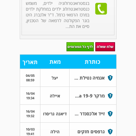
בגסטרואנטרולוגיה ילדים, משמש
כגסטרואנטרולוג ילדים במחלקת ילדים
במרכז הרפואי כרמל. ד"ר אלנברג הינו
בוגר הפקולטה לרפואה של הטכניון,
סיים את הת...
כותרת
מאת
תאריך
04/05
אנמיה נטילת פריפול
יעל
08:59
16/04
מרקר ca 19-9 מטפס בלי הפסקה
איילה
19:34
16/04
זייד אלכסנדר 70 א
דיאנה גריסרו
19:32
10/03
גרפסים חזקים
הילה
19:41