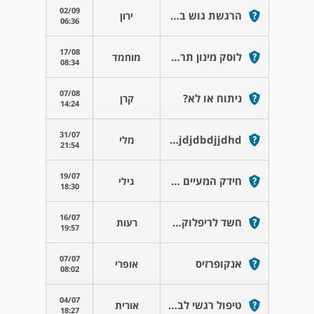
02/09
הרגשת גוש ב גרון והקאות
ירון
06:36
17/08
לוסק מינון תרופתי
מוחמד
08:34
07/08
ניתוח או לא?
קרן
14:24
31/07
Ndjdjdbdjjdhd
מלי
21:54
19/07
חידק המעיים מצריך אנטיביוטיקה?
גילי
18:30
16/07
חשד לריפלוקס סמוי
רעות
19:57
07/07
אנקופרזיס
אופרי
08:02
04/07
טיפול רגשי לבעיית אנקרופרזיס
אורית
18:27