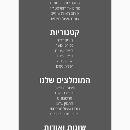
פרוקטולוגיה וטחורים
פורום אוקולופלסטיקה
פורום רפואת שיניים
פורום טיפולי רשתית
קטגוריות
היריון ולידה
ספורט וכושר
רפואת שיניים
רפואת עיניים
אורטופדיה
רפואת נשים
המומלצים שלנו
חיפוש מרפאות
חיפוש רופאים
מחשבונים
המגזין שלנו
פורום טיפול משפחתי
פורום ניתוחי קטרקט
שונות ואודות