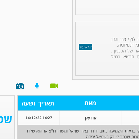
לאף אוזן וגרון
לרינגולוגיה.
קרא עוד
ה של הטכניון ,
ז הרפואי כרמל
מאת
תאריך
ושעה
אוריאן
14:27 14/12/22
י בדיקת השמיעה כתוב ירידה באוזן שמאל ומשהו דו"צ אז הוא שלח