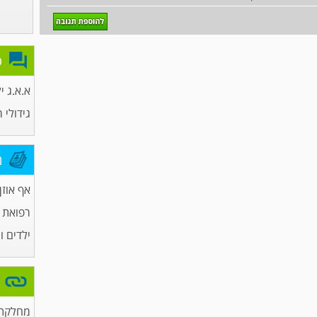
פ
א.א.ג י
גידולי 
מ
אף אוזן 
רפואת
ילדים ו
מחלקת 