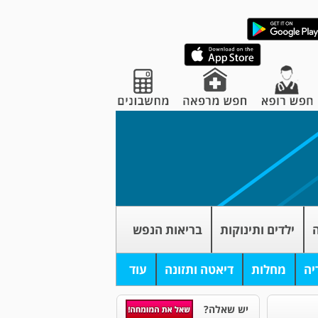
ה
ילדים ותינוקות
בריאות הנפש
יה
מחלות
דיאטה ותזונה
עוד
יש שאלה?