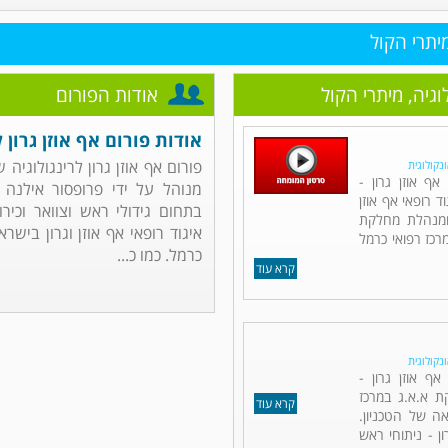
מיתרי הקול
לוגיה, מיתרי הקול
אודות הפורום
אודות פורום אף אוזן גרון ל
פורום אף אוזן גרון לרינגולוגיה 
ונקולוגית
ף אוזן גרון -
מנוהל על ידי פרופסור אילנה ד
ד רופאי אף אוזן
בתחום גידולי ראש וצוואר וכירור
 ומנהלת מחלקת
איגוד רופאי אף אוזן וגרון בישר
מרכז רפואי כרמל
כרמל. כמו כ...
קרא עוד
ונקולוגית
אף אוזן גרון -
ת א.א.ג במרכז
קרא עוד
ה של הטכניון.
ן - ניתוחי ראש