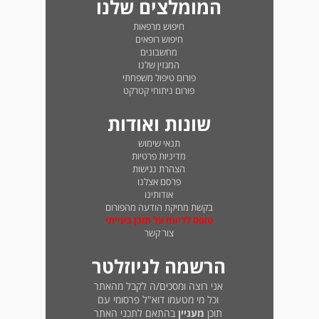
המומלצים שלנו
חיפוש מרפאות
חיפוש רופאים
מחשבונים
המגזין שלנו
פורום טיפול משפחתי
פורום ניתוחי קטרקט
שונות ואודות
תנאי שימוש
מדיניות פרטיות
הצהרת נגישות
פרסם אצלנו
אודותינו
בקשת מחיקת הודעה מהפורום
טופס לדיווח על תוכן בעייתי
צור קשר
הרשמה לניוזלטר
אני רוצה ומסכים/ה לקבל מהאתר
וכל מי מטעמו דוא"ל פרסומי עם
תוכן
מעניין
בהתאם לתכני האתר