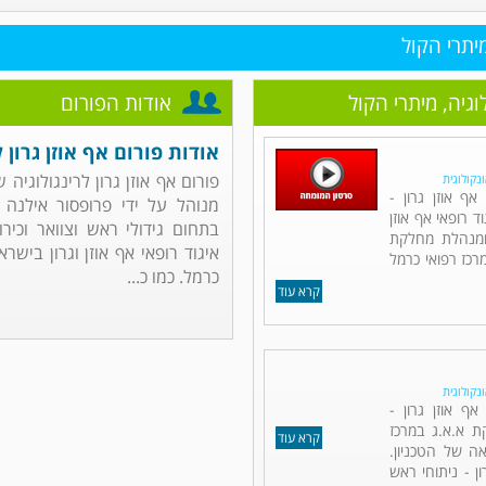
מיתרי הקול
לוגיה, מיתרי הקול
אודות הפורום
אודות פורום אף אוזן גרון ל
פורום אף אוזן גרון לרינגולוגיה 
ונקולוגית
ף אוזן גרון -
מנוהל על ידי פרופסור אילנה ד
ד רופאי אף אוזן
בתחום גידולי ראש וצוואר וכירור
 ומנהלת מחלקת
איגוד רופאי אף אוזן וגרון בישר
מרכז רפואי כרמל
כרמל. כמו כ...
קרא עוד
ונקולוגית
אף אוזן גרון -
ת א.א.ג במרכז
קרא עוד
ה של הטכניון.
ן - ניתוחי ראש