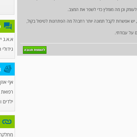
לעומק וכן מה מומלץ כדי לשפר את המצב.
), יש אפשרות לקבל תמונה יותר רחבה? מה הפתרונות לטיפול בקול,
פ
 על עבודתי.
א.א.ג י
גידולי 
מ
אף אוזן 
רפואת
ילדים ו
מחלקת 