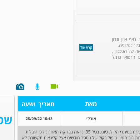
לאף אוזן וגרון
לרינגולוגיה.
קרא עוד
ה של הטכניון ,
ז הרפואי כרמל
מאת
תאריך
ושעה
אורלי
10:48 28/09/22
שלום. בילדותי סבלתי הרבה מצרידות וגילו שיש לי יבלות במיתרי הקול. כיום, בגיל 35, נראה בבדיקה האחרונה כי היבלות
רידות רוב הזמן. טיפול בקול של מספר חודשים אצל קלינאית תקשורת לא