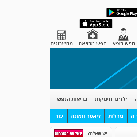
ה
ילדים ותינוקות
בריאות הנפש
יה
מחלות
דיאטה ותזונה
עוד
יש שאלה?