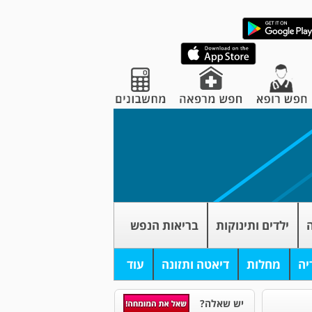
ה
ילדים ותינוקות
בריאות הנפש
יה
מחלות
דיאטה ותזונה
עוד
יש שאלה?