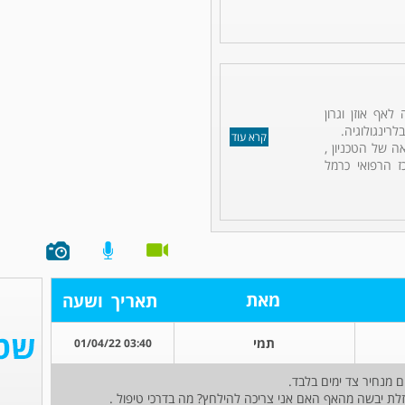
לאף אוזן וגרון
לרינגולוגיה.
קרא עוד
ה של הטכניון ,
ז הרפואי כרמל
מאת
תאריך
ושעה
תמי
03:40 01/04/22
זלת יבשה מהאף האם אני צריכה להילחץ? מה בדרכי טיפול .