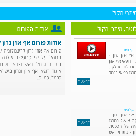
מיתרי הקול
לוגיה, מיתרי הקול
אודות הפורום
אודות פורום אף אוזן גרון ל
פורום אף אוזן גרון לרינגולוגיה 
ונקולוגית
ף אוזן גרון -
מנוהל על ידי פרופסור אילנה ד
ד רופאי אף אוזן
בתחום גידולי ראש וצוואר וכירור
 ומנהלת מחלקת
איגוד רופאי אף אוזן וגרון בישר
מרכז רפואי כרמל
כרמל. כמו כ...
קרא עוד
ונקולוגית
אף אוזן גרון -
ת א.א.ג במרכז
קרא עוד
ה של הטכניון.
ן - ניתוחי ראש