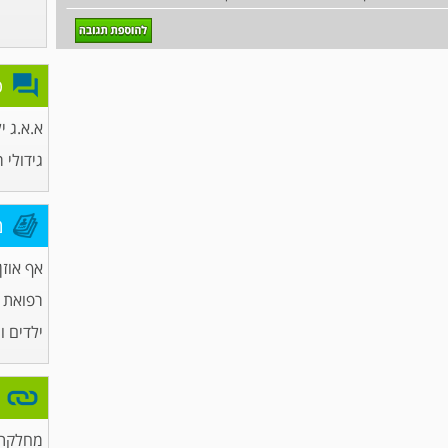
פ
א.א.ג י
גידולי 
מ
אף אוזן 
רפואת
ילדים ו
מחלקת 