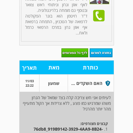
לאף אוזן וגרון וניתוחי ראש צוואר
ובנוסף גם מומחה בלרינגולוגיה.
ד"ר רויטמן הוא בוגר הפקולטה
לרפואה של הטכניון , התמחה ברפואת
אף אוזן גרון במרכז הרפואי כרמל
ולאח...
כותרת
מאת
תאריך
11/03
האם השקדים שלי והלוע נראים תקינים?
שמעון
22:22
לעיתים אני חש צריבה קלה בצד שמאל של הגרון
משהו שמרגיש כמו פצע , ללא צרידות אך הקול מתעייף
מהר יותר מהרגיל
קבצים מצורפים:
76db8_919B9142-3929-4AA9-8B24-
1.