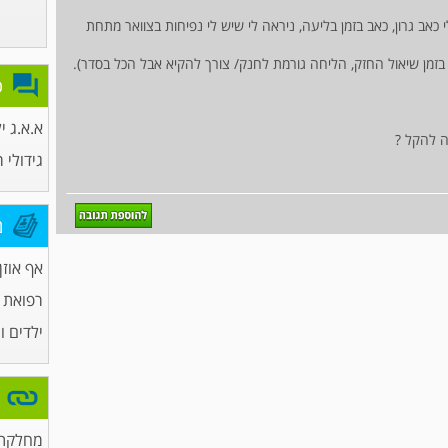
י כאב גרון, כאב בזמן בליעה, ניראה לי שיש לי נפיחות בצוואר מתחת
 בזמן שיאול החזק, הליחה גורמת לחנק/ צורך להקיא אבל הכל בסדר).
פ
א.א.ג י
גידולי 
מ
אף אוזן 
רפואת
ילדים ו
מחלקת 