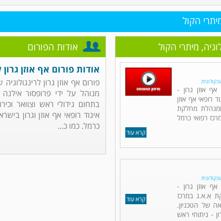
מיתרי הקול
לוגיה, מיתרי הקול
אודות הפורום
אודות פורום אף אוזן גרון ל
פורום אף אוזן גרון לרינגולוגיה 
ונקולוגית
ף אוזן גרון -
מנוהל על ידי פרופסור אילנה ד
ד רופאי אף אוזן
בתחום גידולי ראש וצוואר וכירור
 ומנהלת מחלקת
איגוד רופאי אף אוזן וגרון בישר
מרכז רפואי כרמל
כרמל. כמו כ...
קרא עוד
ונקולוגית
אף אוזן גרון -
ת א.א.ג במרכז
קרא עוד
ה של הטכניון.
ן - ניתוחי ראש