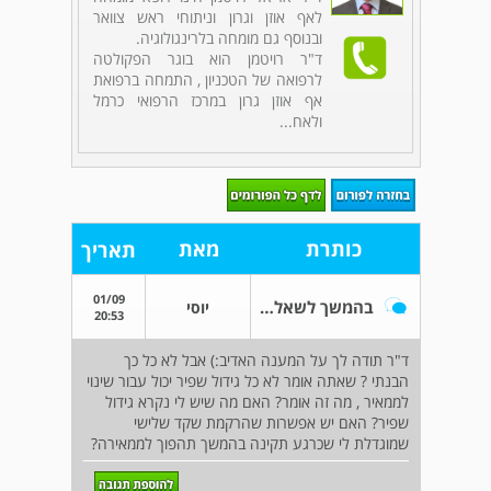
לאף אוזן וגרון וניתוחי ראש צוואר
ובנוסף גם מומחה בלרינגולוגיה.
ד"ר רויטמן הוא בוגר הפקולטה
לרפואה של הטכניון , התמחה ברפואת
אף אוזן גרון במרכז הרפואי כרמל
ולאח...
כותרת
מאת
תאריך
01/09
בהמשך לשאלתי??
יוסי
20:53
ד"ר תודה לך על המענה האדיב:) אבל לא כל כך
הבנתי ? שאתה אומר לא כל גידול שפיר יכול עבור שינוי
לממאיר , מה זה אומר? האם מה שיש לי נקרא גידול
שפיר? האם יש אפשרות שהרקמת שקד שלישי
שמוגדלת לי שכרגע תקינה בהמשך תהפוך לממאירה?