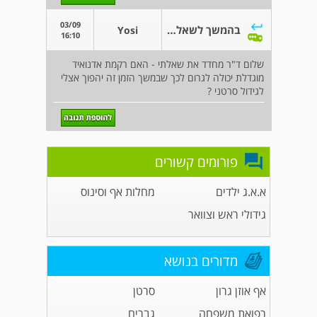
03/09
בהמשך לשאלתי??
Yosi
16:10
שלום ד"ר מחדד את שאלתי - האם רקמת אדנואיד
מוגדלת יכולה לגרום לכך שבמשך הזמן זה יהפוך אצלי
לגידול סרטני ?
פורומים קשורים
א.א.ג ילדים
מחלות אף וסינוס
גידולי ראש וצוואר
מדורים בנושא
אף אוזן גרון
סרטן
רפואת משפחה
גברים