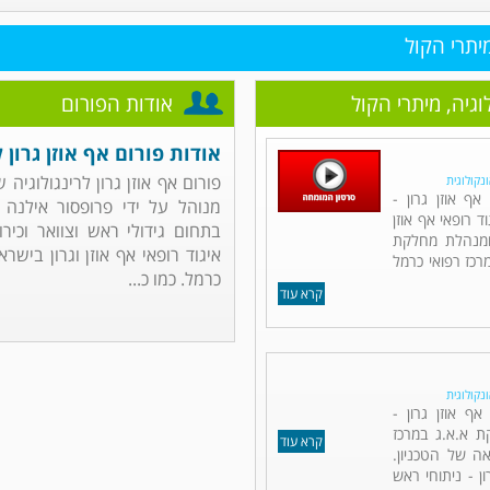
מיתרי הקול
לוגיה, מיתרי הקול
אודות הפורום
אודות פורום אף אוזן גרון ל
פורום אף אוזן גרון לרינגולוגיה 
ונקולוגית
ף אוזן גרון -
מנוהל על ידי פרופסור אילנה ד
ד רופאי אף אוזן
בתחום גידולי ראש וצוואר וכירור
 ומנהלת מחלקת
איגוד רופאי אף אוזן וגרון בישר
מרכז רפואי כרמל
כרמל. כמו כ...
קרא עוד
ונקולוגית
אף אוזן גרון -
ת א.א.ג במרכז
קרא עוד
ה של הטכניון.
ן - ניתוחי ראש