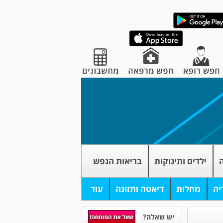
ה
ילדים ותינוקות
בריאות הנפש
יה
מחלות
דיאטה ותזונה
עוד
יש שאלה?