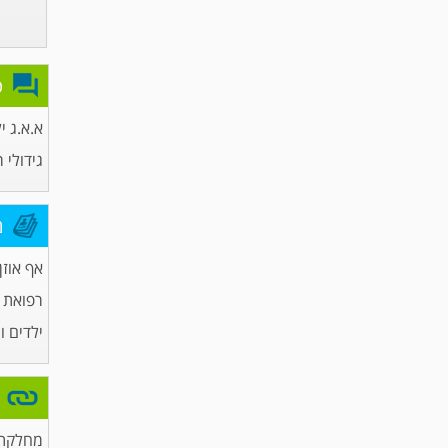
פ
א.א.ג י
גידולי 
מ
אף אוזן 
רפואת
ילדים ו
מחלקת 