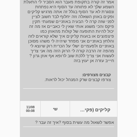
אמר זה קורה בתקופת מעבר הוא הסביר לי התעלת
השמע שלך לא פתוחה עד הסוף היא נפתחת
ונסגרת לא עד הסוף בגלל זה אתה מרגיש קליקים
ופקים באוזן השאלה וזה יחלוף לבד חשוב לציין
לפני שזה קרה לי הבעיה באוזניים שמעתי תקין
פיקס והכי משגע אותי שאין לי כאביים אז מה זה
יכול להיות התופעה של קולות מהאוזן כמו
פיצפוצים או בועות קליקים איך שלא קוראים לזה
והלחץ באוזניים אני מפחד שיהיה לי משהו מסוכן
באוזניים ולפעמיים ישלי על הכרית רוק שיוצא לי
מהפה זה הרבה קורה לי הרוק הזה מה אני צריך
לעשות אני צריך ללכת שוב לרופא אף אוזן גרון ?
חיייב עזרה אן יעוץ בזה
קבצים מצורפים:
צורפו קבצים שרק המנהל יכול לראות.
11/08
שי
קליקים (פקים) באוזניים
00:08
אפשר לשאול מה עשית בסוף ?איך זה עבר ?