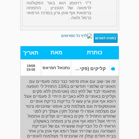
ד"ר רויטמן הוא בוגר הפקולטה
לרפואה של הטכניון , התמחה
ברפואת אף אוזן גרון במרכז הרפואי
כרמל ולאח...
כותרת
מאת
תאריך
19/08
נתנאל חמיאס
קליקים (פקים) באוזניים
19:58
זה אני שוב עם אותו סיפור כבר כמה פעמיים עם
האוזניים שלפניי חודשיים ב13/6 התחיל לי תופעה
פתאומי לבד של לחץ כמו (אטימות) ללא פקים
וקליקים באוזניים ללא כאביים היתיי 3 פעמיים אצל
רופא אף אוזן גרון עשו לי בדיקות בדיקת אוזניים
אוטוסקופית וגם מצלמת סיב אופטי שהכניסו צינור
עם מצלמה אמרו לי שהכל תקין אצלך רק לפני
שחודש התחיל לי פקים באוזנייים וקליקים אתמול
הייתי אצל רופא אף אוזן גרון מומחה באשקלון
הראתי לו כל הבדיקות שעשיתי גם של הבדיקת
השמיעה וגם שהייתי אצל רופא אף אוזן גרון אחר
בבית חולים קפלן זה שהכניס לי מצלמות לאוזניים