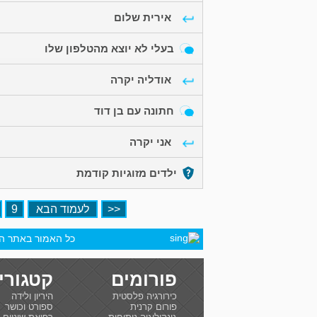
אירית שלום
בעלי לא יוצא מהטלפון שלו
אודליה יקרה
חתונה עם בן דוד
אני יקרה
ילדים מזוגיות קודמת
<<
לעמוד הבא
9
כל האמור באתר הינ
פורומים
קטגורי
כירורגיה פלסטית
היריון ולידה
פורום קרנית
ספורט וכושר