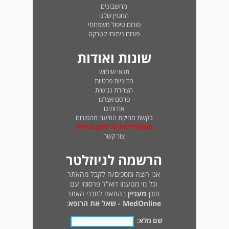
מחשבונים
המגזין שלנו
פורום טיפול משפחתי
פורום ניתוחי קטרקט
שונות ואודות
תנאי שימוש
מדיניות פרטיות
הצהרת נגישות
פרסם אצלנו
אודותינו
בקשת מחיקת הודעה מהפורום
טופס לדיווח על תוכן בעייתי
צור קשר
הרשמה לניוזלטר
אני רוצה ומסכים/ה לקבל מהאתר
וכל מי מטעמו דוא"ל פרסומי עם
תוכן
מעניין
בהתאם לתכני האתר
MedOnline - שאל את הרופא
:
שם מלא: