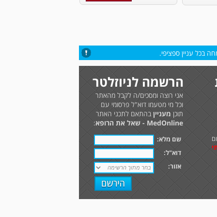
ה בכל עניין ספציפי.
הרשמה לניוזלטר
אני רוצה ומסכים/ה לקבל מהאתר
וכל מי מטעמו דוא"ל פרסומי עם
תוכן
מעניין
בהתאם לתכני האתר
MedOnline - שאל את הרופא
:
ם
שם מלא:
י
דוא"ל:
אזור: