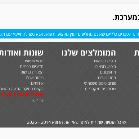
במערכת.
נו הסברים כלליים שאינם מחליפים יעוץ מקצועי ורפואי. אנא גשו להתייעץ עם מומח
ת
המומלצים שלנו
שונות ואודות
חיפוש מרפאות
תנאי שימוש
חיפוש רופאים
מדיניות פרטיות
מחשבונים
הצהרת נגישות
המגזין שלנו
פרסם אצלנו
פורום טיפול משפחתי
אודותינו
פורום ניתוחי קטרקט
בקשת מחיקת הודעה מהפורו
טופס לדיווח על תוכן בעיית
צור קשר
© כל הזכויות שמורות לאתר שאל את הרופא 2014 - 2026