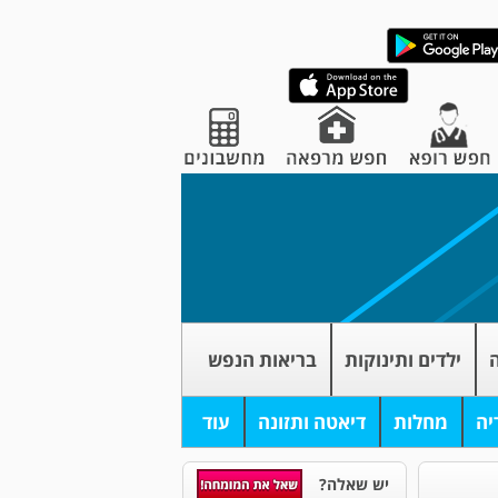
ה
ילדים ותינוקות
בריאות הנפש
יה
מחלות
דיאטה ותזונה
עוד
יש שאלה?