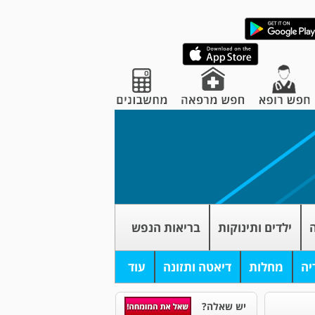
ה
ילדים ותינוקות
בריאות הנפש
יה
מחלות
דיאטה ותזונה
עוד
יש שאלה?