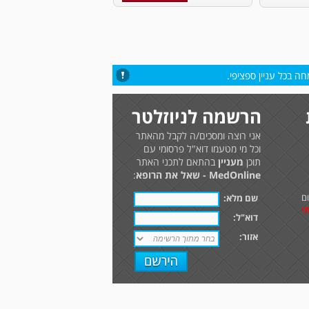
ה בכל עניין ספציפי.
הרשמה לניוזלטר
אני רוצה ומסכים/ה לקבל מהאתר
וכל מי מטעמו דוא"ל פרסומי עם
תוכן
מעניין
בהתאם לתכני האתר
MedOnline - שאל את הרופא
:
ם
שם מלא:
י
דוא"ל:
אזור: