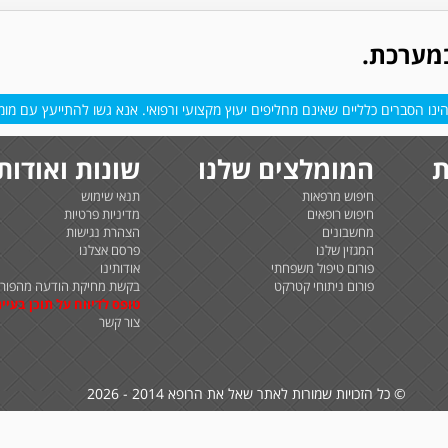
במערכת.
נו הסברים כלליים שאינם מחליפים יעוץ מקצועי ורפואי. אנא גשו להתייעץ עם מומח
ת
המומלצים שלנו
שונות ואודות
חיפוש מרפאות
תנאי שימוש
חיפוש רופאים
מדיניות פרטיות
מחשבונים
הצהרת נגישות
המגזין שלנו
פרסם אצלנו
פורום טיפול משפחתי
אודותינו
פורום ניתוחי קטרקט
בקשת מחיקת הודעה מהפורו
טופס לדיווח על תוכן בעיית
צור קשר
© כל הזכויות שמורות לאתר שאל את הרופא 2014 - 2026