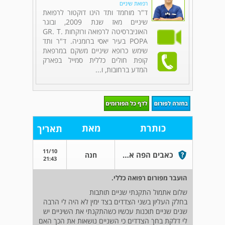
רפואת שיניים
ד"ר מוחמד ותד הינו דוקטור לרפואת
שיניים מאז שנת 2009, ובוגר
האוניברסיטה לרפואה ורוקחות GR. T.
POPA בעיר יאסי ברומניה. ד"ר ותד
שימש כרופא שיניים משקם במרפאת
קופת חולים כללית סמייל בפארק
המדע ברחובות, ו...
כותרת
מאת
תאריך
11/10
כאבים הפה אחרי שיניים תותבות
חנה
21:43
הועבר מפורום רפואה כללי.
שלום אתמול התקנתי שניים תותבות
בחלק העליון בשני הצדדים בצד ימין לא היה לי הרבה
שנים שניים תוכנות עכשיו כשהתקנתי את השיניים יש
לי דלקת בחך הצדדים כי השניים נושאות את הכך האם