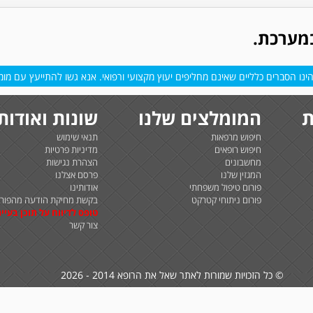
במערכת.
נו הסברים כלליים שאינם מחליפים יעוץ מקצועי ורפואי. אנא גשו להתייעץ עם מומח
ת
המומלצים שלנו
שונות ואודות
חיפוש מרפאות
תנאי שימוש
חיפוש רופאים
מדיניות פרטיות
מחשבונים
הצהרת נגישות
המגזין שלנו
פרסם אצלנו
פורום טיפול משפחתי
אודותינו
פורום ניתוחי קטרקט
בקשת מחיקת הודעה מהפורו
טופס לדיווח על תוכן בעיית
צור קשר
© כל הזכויות שמורות לאתר שאל את הרופא 2014 - 2026