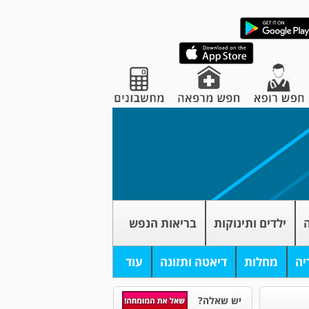
ה
ילדים ותינוקות
בריאות הנפש
יה
מחלות
דיאטה ותזונה
עוד
יש שאלה?