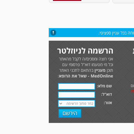
ה בכל עניין ספציפי.
הרשמה לניוזלטר
אני רוצה ומסכים/ה לקבל מהאתר
וכל מי מטעמו דוא"ל פרסומי עם
תוכן
מעניין
בהתאם לתכני האתר
MedOnline - שאל את הרופא
:
ם
שם מלא:
י
דוא"ל:
אזור: