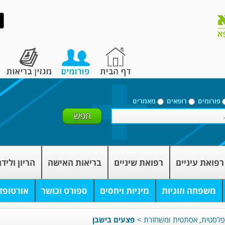
פורומים
רופאים
מאמרים
רפואת עיניים
רפואת שיניים
בריאות האישה
הריון וליד
משפחה וזוגיות
מיניות ויחסים
ספורט וכושר
אורטופד
ה פלסטית, אסתטית ומשחזרת
>
פצעים בישבן