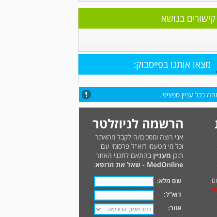
קישורים בנושא
מצאו אותנו בפייסבוק:
ה בכל עניין ספציפי.
הרשמה לניוזלטר
אני רוצה ומסכים/ה לקבל מהאתר
וכל מי מטעמו דוא"ל פרסומי עם
תוכן
מעניין
בהתאם לתכני האתר
MedOnline - שאל את הרופא
:
ם
שם מלא:
י
דוא"ל:
אזור: