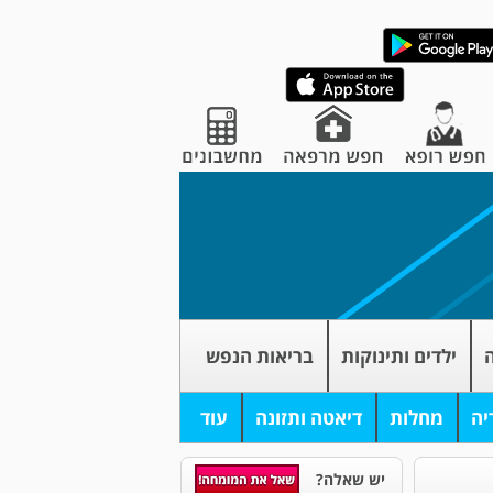
ה
ילדים ותינוקות
בריאות הנפש
יה
מחלות
דיאטה ותזונה
עוד
יש שאלה?