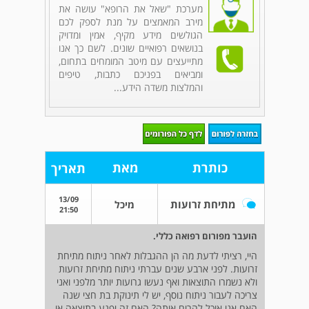
מערכת "שאל את הרופא" עושה את
מירב המאמצים על מנת לספק לכם
הגולשים מידע מקיף, אמין ומדויק
בנושאים רפואיים שונים. לשם כך אנו
מתייעצים עם מיטב המומחים בתחום,
ומביאים בפניכם כתבות, טיפים
והמלצות משדה הידע...
כותרת
מאת
תאריך
13/09
מתיחת זרועות
מיכל
21:50
הועבר מפורום רפואה כללי.
היי, רציתי לדעת מה הן ההגבלות לאחר ניתוח מתיחת
זרועות. לפני ארבע שנים עברתי ניתוח מתיחת זרועות
ולא נשמרו התוצאות ואף נעשו גרועות יותר מלפני ואני
צריכה לעבור ניתוח נוסף, יש לי תינוקת בת חצי שנה
האם אני אוכל להרים אותה? האם זה יפגע בתוצאה או