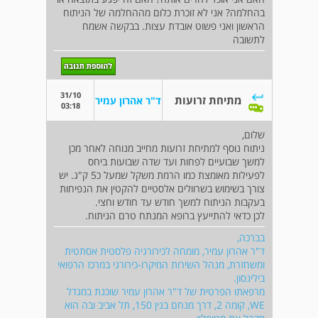
בהחלמה? אני לא זוכרת כלום מההחלמה של הניתוח
הראשון ואני פשוט אובדת עצות. בבקשה אשמח
לתשובה
31/10
מתיחת זרועות
ד"ר אהרון עמיר
03:18
שלום,
ניתוח נוסף למתיחת זרועות מחייב מנוחה לאחר מכן
למשך שבועיים לפחות ועד שדה שבועות ביחס
לפעילות מאומצת כמו הרמת משקל שמעל כ5 ק"ג. יש
צורך בשימוש בשרוולים אלסטיים להקטין את הנפיחות
בעקבות הניתוח למשך חודש עד חודש וחצי.
לכן כדאי להתייעץ ברופא המנתח טרם הניתוח.
בברכה,
ד"ר אהרון עמיר, מומחה לכירורגיה פלסטית אסתטית
ומשחזרת, מנהל השירות המיקרו-כירורגי במרכז הרפואי
בילינסון.
מרפאתו הפרטית של ד"ר אהרון עמיר שוכנת במגדל
WE, קומה 2, דרך מנחם בגין 150, תל אביב ובה הוא