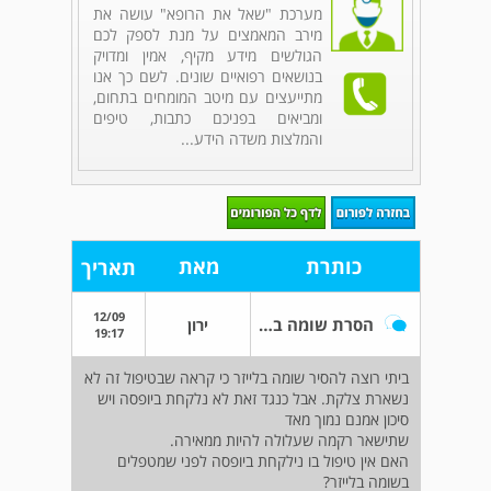
מערכת "שאל את הרופא" עושה את
מירב המאמצים על מנת לספק לכם
הגולשים מידע מקיף, אמין ומדויק
בנושאים רפואיים שונים. לשם כך אנו
מתייעצים עם מיטב המומחים בתחום,
ומביאים בפניכם כתבות, טיפים
והמלצות משדה הידע...
כותרת
מאת
תאריך
12/09
הסרת שומה בלייזר
ירון
19:17
ביתי רוצה להסיר שומה בלייזר כי קראה שבטיפול זה לא
נשארת צלקת. אבל כנגד זאת לא נלקחת ביופסה ויש
סיכון אמנם נמוך מאד
שתישאר רקמה שעלולה להיות ממאירה.
האם אין טיפול בו נילקחת ביופסה לפני שמטפלים
בשומה בלייזר?