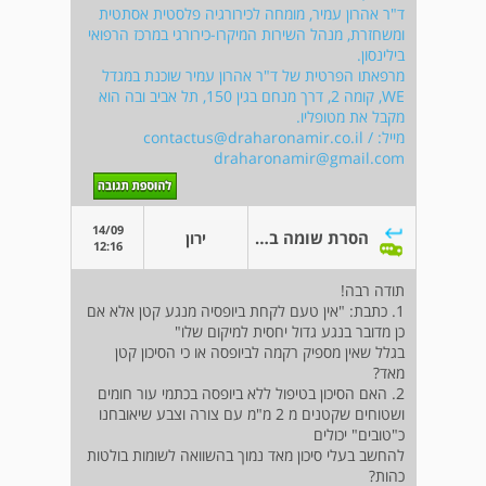
ד"ר אהרון עמיר, מומחה לכירורגיה פלסטית אסתטית
ומשחזרת, מנהל השירות המיקרו-כירורגי במרכז הרפואי
בילינסון.
מרפאתו הפרטית של ד"ר אהרון עמיר שוכנת במגדל
WE, קומה 2, דרך מנחם בגין 150, תל אביב ובה הוא
מקבל את מטופליו.
מייל:
/
contactus@draharonamir.co.il
draharonamir@gmail.com
14/09
הסרת שומה בלייזר
ירון
12:16
תודה רבה!
1. כתבת: "אין טעם לקחת ביופסיה מנגע קטן אלא אם
כן מדובר בנגע גדול יחסית למיקום שלו"
בגלל שאין מספיק רקמה לביופסה או כי הסיכון קטן
מאד?
2. האם הסיכון בטיפול ללא ביופסה בכתמי עור חומים
ושטוחים שקטנים מ 2 מ"מ עם צורה וצבע שיאובחנו
כ"טובים" יכולים
להחשב בעלי סיכון מאד נמוך בהשוואה לשומות בולטות
כהות?