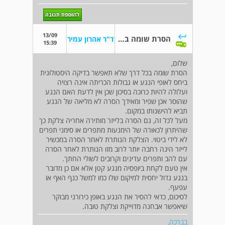
13/09
הסרת שומה בלייזר
ד"ר אהרון עמיר
15:39
שלום,
הסרת שומה בכל דרך שלא תאפשר בדיקה היסטולוגית
ביחס לאופי הנגע או גבולות הכריתה אינה רצויה
ועלולה להיות כרוכה בסיכון שכן אין לדעת האם הנגע
שהוסר אכן שפיר ומאידך הסרה לא מליאה של הנגע
תביא להישנותו במקום.
מעל לכל זה, גם הסרה בלייזר מותירה אחריה צלקת כך
שהיתרון לכאורה של הימנעות מתפרים או סימני תפרים
לא לידי ביטוי. הצלקת הנותרת לאחר הסרה במכשיר
לייזר הינה רחבה יותר לרוב מזו הנותרת לאחר הסרה
עם להב ותפרים עדינים וקרובים לשולי החתך.
אין טעם לקחת ביופסיה מנגע קטן אלא אם כן מדובר
בנגע גדול יחסית למיקום שלו כמו למשל כנף האף או
עפעף.
לסיכום, כדאי להסיר את הנגע באופן כירורגי מבוקר
שיאפשר אבחנה מדוייקת וצלקת טובה.
בברכה,