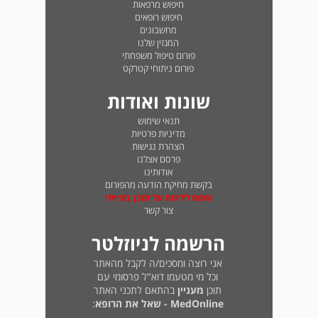
חיפוש מרפאות
חיפוש רופאים
מחשבונים
המגזין שלנו
פורום טיפול משפחתי
פורום ניתוחי קטרקט
שונות ואודות
תנאי שימוש
מדיניות פרטיות
הצהרת נגישות
פרסם אצלנו
אודותינו
בקשת מחיקת הודעה מהפורום
טופס לדיווח על תוכן בעייתי
צור קשר
הרשמה לניוזלטר
אני רוצה ומסכים/ה לקבל מהאתר
וכל מי מטעמו דוא"ל פרסומי עם
תוכן
מעניין
בהתאם לתכני האתר
MedOnline - שאל את הרופא
: