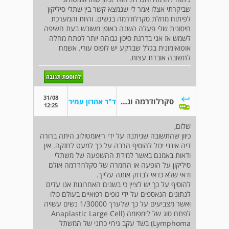
שביקרתי אצלו אמר לי שנמצא קשר בין שתלי סיליקון
לפיתוח מחלת סקרלודרמה בנשים. והיות והמערכת
חיסונית שלי פעלה השנה באופן משובש בעת חשיפה
לשמש אז אני בדרגת סיכון גבוהה יותר לפתח מחלה
אוטואימונית בגלל שברקע יש לופוס עורי. אשמח
לתשובה אובדת עצות.
31/08
סקרלודרמה וניתוח אסטתי
ד"ר אהרון עמיר
12:25
שלום,
כיוון שהתשובה שניתנה על ידי ריאומטולוג היתה ברורה
דיה אינני יכול להוסיף הרבה על כך למעט לחזקה. אין
ודאות באמנם באשר למידת ההשפעה של משתלי
סיליקון על הופעה או החמרה של סקלרודרמה אולם
ודאי שלא כדאי לבדוק אותה עלייך.
להוסיף על כך יש לציין כי בשנים האחרונות אנו עדים
לנתונים הנאספים על ידי גופים רפואיים בעולם כולו
ואשר מצביעים על כך שלערך 1/30000 נשים עשויה
לפתח סוג של לימפומה (Anaplastic Large Cell
Lymphoma) בשד עקב גירוי כרוני של המשתל