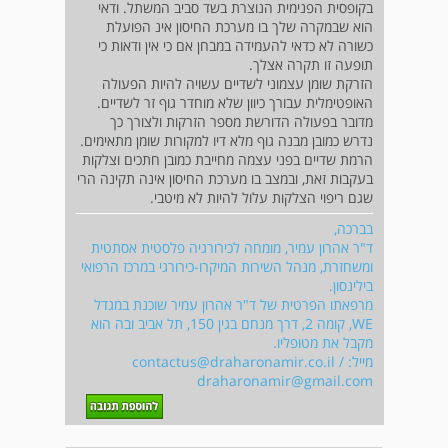
בקופסית הפנימית הנוצרת בשד סביב המשתל. ודאי
הוא שבמקרה שלך בו מערכת החיסון אינ הפועלת
כשורה לא כדאי להעמידה במבחן אם כי אין ודאות כי
תופעה זו תקרה אצלך.
הזרקת שומן עצמוני לשדיים עשויה להיות הפעולה
האופטימלית עבורך כיוון שלא מוחדר גוף זר לשדיים.
מדובר בפעולה הדורשת מספר הזרקות ולצורך כך
נדרש כמובן מבנה גוף מלא דיו למקורות שומן מתאימים.
הרמת שדיים בפני עצמה מחייבת כמובן חתכים וצלקות
בעקבות זאת, ובמצב בו מערכת החיסון אינה תקינה הרי
שגם ריפוי הצלקות עלול להיות לא מיטבי.
בברכה,
ד"ר אהרון עמיר, מומחה לכירורגיה פלסטית אסתטית
ומשחזרת, מנהל השירות המיקרו-כירורגי במרכז הרפואי
בילינסון.
מרפאתו הפרטית של ד"ר אהרון עמיר שוכנת במגדל
WE, קומה 2, דרך מנחם בגין 150, תל אביב ובה הוא
מקבל את מטופליו.
מייל:
/
contactus@draharonamir.co.il
draharonamir@gmail.com