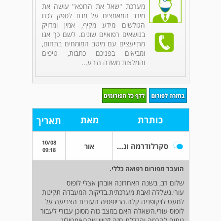
מערכת "שאל את הרופא" עושה את
מירב המאמצים על מנת לספק לכם
הגולשים מידע מקיף, אמין ומדויק
בנושאים רפואיים שונים. לשם כך אנו
מתייעצים עם מיטב המומחים בתחום,
ומביאים בפניכם כתבות, טיפים
והמלצות משדה הידע...
כותרת
מאת
תאריך
10/08
סקרלודרמה וניתוח אסטתי
אור
09:18
הועבר מפורום רפואה כללי.
שלום רב, בשנה האחרונה אובחן אצלי לופוס
עורי.נשללה זאבת מערכתית.בדיקות המעבדה תקינות
למעט לויקופניה קלה.הביופסיה העורית הצביעה על
לופוס עורי.השאלה האם במצב כזה מסוכן עבורי לעבור
ניתוח להרמה והגדלת חזה ?כיוון שהראומטולוג