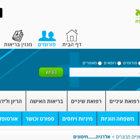
פורומים
רופאים
מאמרים
רפואת עיניים
רפואת שיניים
בריאות האישה
הריון וליד
משפחה וזוגיות
מיניות ויחסים
ספורט וכושר
אורטופד
ניים מבוגרים
>
אלרגיה......חיסונים