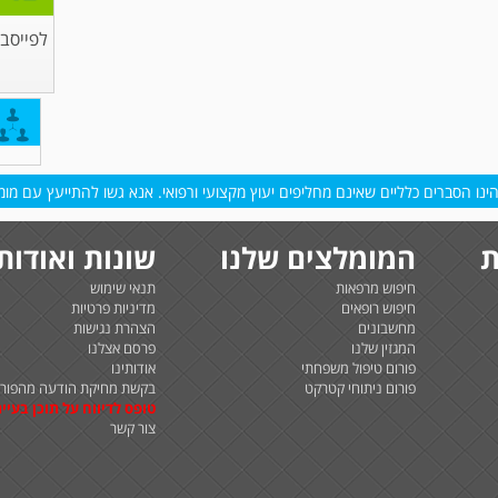
לפייסבו
נו הסברים כלליים שאינם מחליפים יעוץ מקצועי ורפואי. אנא גשו להתייעץ עם מומח
ת
המומלצים שלנו
שונות ואודות
חיפוש מרפאות
תנאי שימוש
חיפוש רופאים
מדיניות פרטיות
מחשבונים
הצהרת נגישות
המגזין שלנו
פרסם אצלנו
פורום טיפול משפחתי
אודותינו
פורום ניתוחי קטרקט
בקשת מחיקת הודעה מהפורו
טופס לדיווח על תוכן בעיית
צור קשר