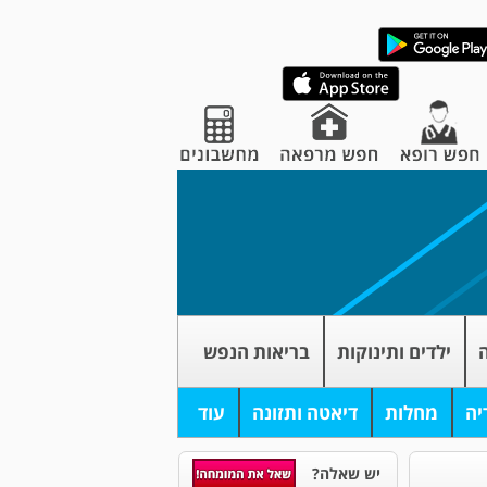
ה
ילדים ותינוקות
בריאות הנפש
יה
מחלות
דיאטה ותזונה
עוד
יש שאלה?