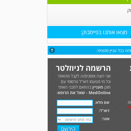
ק
מצאו אותנו בפייסבוק:
ה בכל עניין ספציפי.
הרשמה לניוזלטר
אני רוצה ומסכים/ה לקבל מהאתר
וכל מי מטעמו דוא"ל פרסומי עם
תוכן
מעניין
בהתאם לתכני האתר
MedOnline - שאל את הרופא
:
ם
שם מלא:
י
דוא"ל:
אזור: