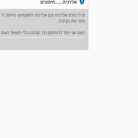
אלרגיה......חיסונים
ש לי נזלת אלרגית וגם אלרגיה למוקסיפן- הייתה לי 
פטר את הבעיה.
האם אני יכול להחתסן נגד קורונה בלי חשש? האם כדא