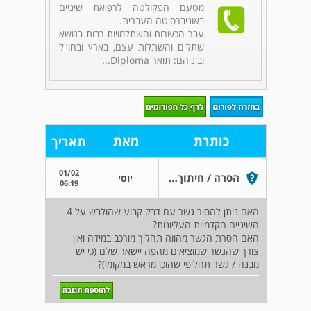
מטעם הפקולטה לרפואת שיניים
באוניברסיטה העברית.
עבר הכשרות והשתלמויות רבות בנושא
שתלים והשתלות עצם, בארץ ובחו"ל
וביניהם: תואר Diploma...
כותרת
מאת
תאריך
01/02
הסרה / חיתוך של גשר קבוע שמולבש על השיניים
יוסי
06:19
האם ניתן להסיר גשר עם דבק קבוע שהולבש על 4
השיניים הקדמיות העליונות?
האם הסרת הגשר מהווה תהליך מורכב במידה ואין
צורך שהגשר שמוציאים מהפה יישאר שלם (כי יש
מבנה / גשר תחליפי שהוכן מראש במקומו)?