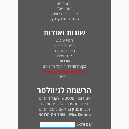
מחשבונים
המגזין שלנו
פורום טיפול משפחתי
פורום ניתוחי קטרקט
שונות ואודות
תנאי שימוש
מדיניות פרטיות
הצהרת נגישות
פרסם אצלנו
אודותינו
בקשת מחיקת הודעה מהפורום
טופס לדיווח על תוכן בעייתי
צור קשר
הרשמה לניוזלטר
אני רוצה ומסכים/ה לקבל מהאתר
וכל מי מטעמו דוא"ל פרסומי עם
תוכן
מעניין
בהתאם לתכני האתר
MedOnline - שאל את הרופא
:
שם מלא: