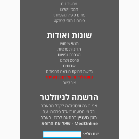
מחשבונים
המגזין שלנו
פורום טיפול משפחתי
פורום ניתוחי קטרקט
שונות ואודות
תנאי שימוש
מדיניות פרטיות
הצהרת נגישות
פרסם אצלנו
אודותינו
בקשת מחיקת הודעה מהפורום
טופס לדיווח על תוכן בעייתי
צור קשר
הרשמה לניוזלטר
אני רוצה ומסכים/ה לקבל מהאתר
וכל מי מטעמו דוא"ל פרסומי עם
תוכן
מעניין
בהתאם לתכני האתר
MedOnline - שאל את הרופא
:
שם מלא: