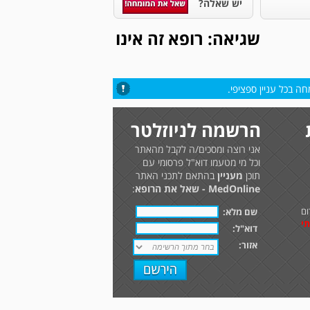
יש שאלה?
שגיאה: רופא זה אינו
ה בכל עניין ספציפי.
הרשמה לניוזלטר
אני רוצה ומסכים/ה לקבל מהאתר
וכל מי מטעמו דוא"ל פרסומי עם
תוכן
מעניין
בהתאם לתכני האתר
MedOnline - שאל את הרופא
:
ום
שם מלא:
תי
דוא"ל:
אזור: