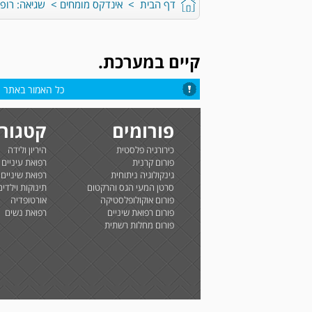
דף הבית
>
אינדקס מומחים
> שגיאה: רופא 
קיים במערכת.
כל האמור באתר הי
פורומים
קטגורי
כירורגיה פלסטית
היריון ולידה
פורום קרנית
רפואת עיניים
גינקולוגיה ניתוחית
רפואת שיניים
סרטן המעי הגס והרקטום
תינוקות וילדים
פורום אוקולופלסטיקה
אורטופדיה
פורום רפואת שיניים
רפואת נשים
פורום מחלות רשתית