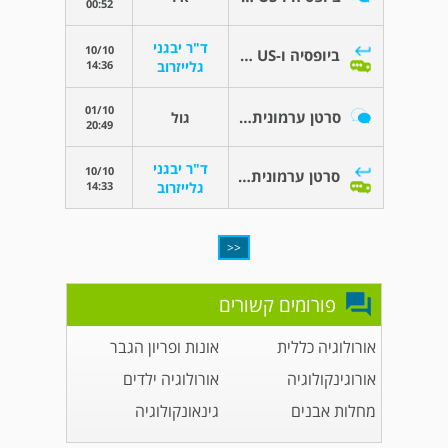
00:52
ד"ר יבגני
10/10
ביופסיה ו-US לשק האשכים
14:36
גלייזרוב
01/10
סרטן ערמונית משך טיפול הורמונאלי ?
גול
20:49
ד"ר יבגני
10/10
סרטן ערמונית משך טיפול הורמונאלי ?
14:33
גלייזרוב
<<
פורומים קשורים
אורולוגיה כללית
אונות ופריון הגבר
אורוגינקולוגיה
אורולוגיה ילדים
מחלות אבנים
גינאונקולוגיה