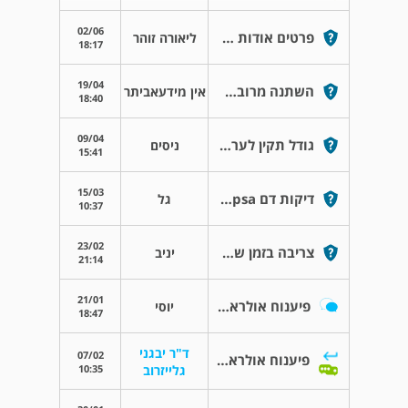
02/06
פרטים אודות ד"ר טל מאי
ליאורה זוהר
18:17
19/04
השתנה מרובה כל שעה,(חצי כוס חד םעמית)
אין מידעאביתר
18:40
09/04
גודל תקין לערמונית
ניסים
15:41
15/03
דיקות דם psa מעל 13
גל
10:37
23/02
צריבה בזמן שפיכה
יניב
21:14
21/01
פיענוח אולראסאונד אשכים
יוסי
18:47
ד"ר יבגני
07/02
פיענוח אולראסאונד אשכים
10:35
גלייזרוב