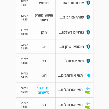
12/07
אי נוחות באזור המפשעה והפין
בחשש
18:41
חושש מהרע
12/07
שורף/צורב בעור הים ובאזור הכיפה
18:33
ביותר
11/07
גורמים לשלפוחית רגיזה?
מתן
00:28
02/07
מימצאי שתן ציטולוגיה
א.
21:25
01/07
תאי אורותל
גלי
14:36
24/12
תאי אורותל מגורים
רוני
14:55
ד"ר יבגני
08/01
תאי אורותל מגורים
15:09
גלייזרוב
01/07
תאי אורותל מנוונים
גלי
14:33