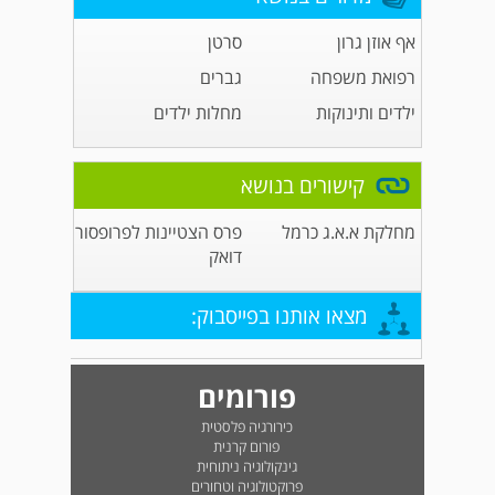
אף אוזן גרון
סרטן
רפואת משפחה
גברים
ילדים ותינוקות
מחלות ילדים
קישורים בנושא
מחלקת א.א.ג כרמל
פרס הצטיינות לפרופסור
דואק
מצאו אותנו בפייסבוק:
פורומים
כירורגיה פלסטית
פורום קרנית
גינקולוגיה ניתוחית
פרוקטולוגיה וטחורים