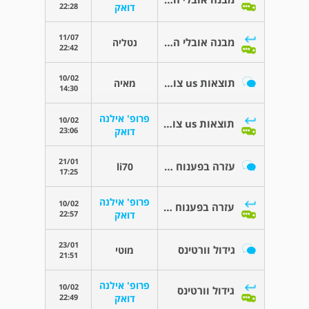
22:28
דואק
11/07
מבנה אובלי היפואקואי בבדיקת US של בלוטת הרוק
נטליה
22:42
10/02
תוצאות us צוואר ובלוטץ התריס
מאיה
14:30
פרופ' אילנה
10/02
תוצאות us צוואר ובלוטץ התריס
23:06
דואק
21/01
עזרה בפענוח FNA לבלוטת המגן
li70
17:25
פרופ' אילנה
10/02
עזרה בפענוח FNA לבלוטת המגן
22:57
דואק
23/01
גידול וורטינס
מוטי
21:51
פרופ' אילנה
10/02
גידול וורטינס
22:49
דואק