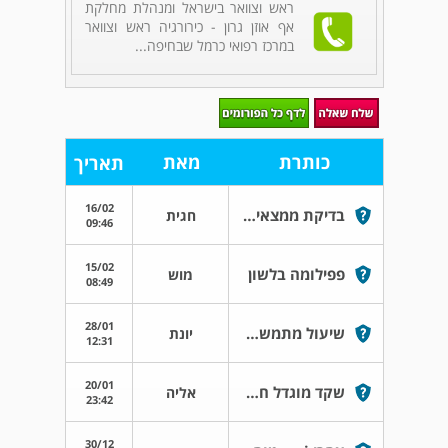
ראש וצוואר בישראל ומנהלת מחלקת
אף אוזן גרון - כירורגיה ראש וצוואר
במרכז רפואי כרמל שבחיפה...
כותרת
מאת
תאריך
16/02
בדיקת ממצאי US צוואר ולימפה
חגית
09:46
15/02
פפילומה בלשון
מוש
08:49
28/01
שיעול מתמשך 7 חודשים
יונת
12:31
20/01
שקד מוגדל חד צדדי והזעות לילה
אליה
23:42
30/12