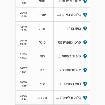
אחרי mri מוח אשמח לשמוע את חוות דעתך
מוטי
14:53
26/12
בלוטה באוזן וכאבי אוזניים
יסמין
10:40
12/10
גוש,בגרון
רונן ק
17:59
06/10
סרטן נזופרינקס
סיגל
21:32
21/08
טיפול בעיסוי לאחר ניתוח הסרת בלוטת התריס
רוני
18:54
04/07
אולטרסאונד צוואר
חזי
11:24
06/06
גוש בצוואר ודימום בשיעול ילד בן 3
עדי
10:19
04/06
בלוטת לימפה נפוחה בצוואר
שקדים
16:14