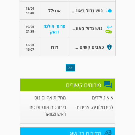
18/01
גוש גדול באונה שמאל
אנני77
11:40
פרופ' אילנה
19/01
גוש גדול באונה שמאל
21:28
דואק
13/01
כאבים קשים באזור הצוואר
דודו
16:07
<<
פורומים קשורים
א.א.ג ילדים
מחלות אף וסינוס
לרינגולוגיה, צרידות
כירורגיה אונקולוגית
ראש וצוואר
מדורים בנושא