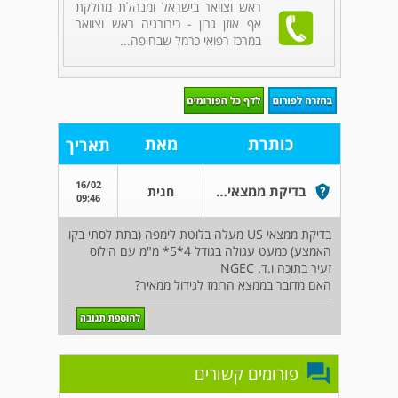
ראש וצוואר בישראל ומנהלת מחלקת
אף אוזן גרון - כירורגיה ראש וצוואר
במרכז רפואי כרמל שבחיפה...
כותרת
מאת
תאריך
16/02
בדיקת ממצאי US צוואר ולימפה
חגית
09:46
בדיקת ממצאי US מעלה בלוטת לימפה (בתת לסתי בקו
האמצע) כמעט עגולה בגודל 4*5* מ"מ עם הילוס
זעיר בתוכה ו.ד. NGEC
האם מדובר בממצא הרומז לגידול ממאיר?
פורומים קשורים