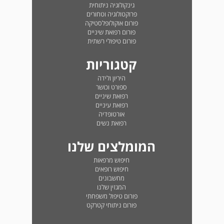
גינקולוגיה ניתוחית
פרוקטולוגיה וטחורים
פורום אוקולופלסטיקה
פורום רפואת שיניים
פורום טיפולי רשתית
קטגוריות
היריון ולידה
ספורט וכושר
רפואת שיניים
רפואת עיניים
אורטופדיה
רפואת נשים
המומלצים שלנו
חיפוש מרפאות
חיפוש רופאים
מחשבונים
המגזין שלנו
פורום טיפול משפחתי
פורום ניתוחי קטרקט