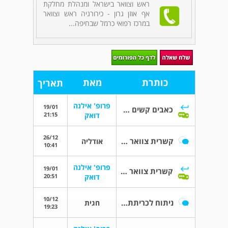
ראש וצוואר בישראל ומנהלת מחלקת
אף אוזן גרון - כירורגיה ראש וצוואר
במרכז רפואי כרמל שבחיפה...
כותרת
מאת
תאריך
פרופ' אילנה
19/01
כאבים קשים באזור הצוואר
21:15
דואק
26/12
קשרית צוואר בלוטת תריס צד ימין
אודליה
10:41
פרופ' אילנה
19/01
קשרית צוואר בלוטת תריס צד ימין
20:51
דואק
10/12
ניתוח לכריתת בלוטת התריס
חגית
19:23