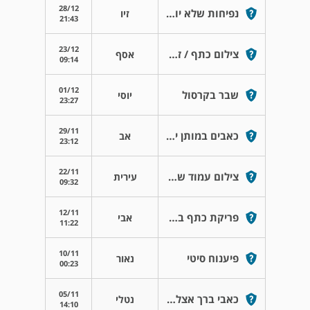
28/12
נפיחות שלא יורדת אחרי מה יבשה
זיו
21:43
23/12
צילום כתף / זרוע ימין
אסף
09:14
01/12
שבר בקרסול
יוסי
23:27
29/11
כאבים במותן ימין והקרנה לצד העליון של הירך
אב
23:12
22/11
צילום עמוד שדרה מותני
עירית
09:32
12/11
פריקת כתף בטראומה
אבי
11:22
10/11
פיענוח סיטי
נאור
00:23
05/11
כאבי ברך אצל ילדה
נטלי
14:10