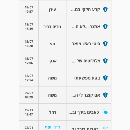
18/07
קרע חלקי במפשעה
עידן
19:57
18/07
אתגר....לא הצליחו למצוא סיבה....
מרים דביר
15:49
15/07
סיטי ראש צואר
חזי
16:20
15/07
צלוליטיס של רקמות רכות
אנקי
12:06
12/07
בקע מפשעתי
משה
12:54
09/07
אם קוצר לי הגיד אכילס יותר מידי בניתוח
משה
08:29
19/11
כאבים בירך ובצוואר לאחר מיפוי עצמות ורנטגן
רחל
18:47
ד"ר יוסף
22/01
כאבים בירך ובצוואר לאחר מיפוי עצמות ורנטגן