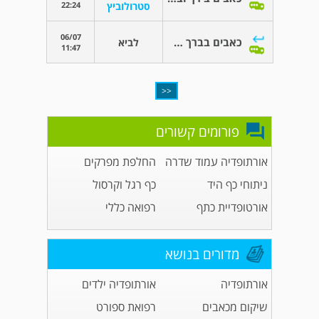
22:24
סטרולוביץ
06/07
כאבים בברך שמאל.
לביא
11:47
<<
פורומים קשורים
אורתופדיה עמוד שדרה
החלפת מפרקים
ניתוחי כף היד
כף רגל וקרסול
אורטופדיית כתף
רפואה כללי
מדורים בנושא
אורתופדיה
אורתופדיה ילדים
שיקום מכאבים
רפואת ספורט